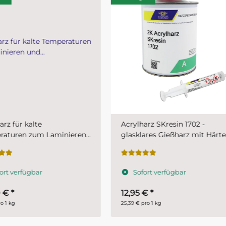
lharz SKresin 1702 -
Acryl Laminierharz SKresin
klares Gießharz mit Härter
mit BP Härterpulver 1 kg Ha
g mit 5 g Härter
30 g BP-Härter
ofort verfügbar
Sofort verfügbar
95 €
*
14,95 €
*
€ pro 1 kg
14,95 € pro 1 Stueck