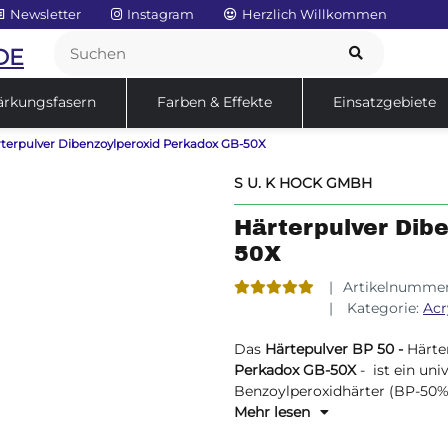
Newsletter
Instagram
Herzlich Willkommen
DE
ärkungsfasern
Farben & Effekte
Einsatzgebiete
terpulver Dibenzoylperoxid Perkadox GB-50X
Service
Sale
S U. K HOCK GMBH
Härterpulver Dib
50X
Artikelnumme
Kategorie:
Acr
Das
Härtepulver BP 50 -
Härter
Perkadox GB-50X
- ist ein uni
Benzoylperoxidhärter (BP-50%
Polyesterharzen bzw. Spachte
Mehr lesen
Arminbeschleuniger bei unbes