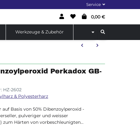
Service
0,00 €
Werkzeuge & Zubehör
enzoylperoxid Perkadox GB-
r:
HZ-2602
ylharz & Polyesterharz
 auf Basis von 50% Dibenzoylperoxid -
verseller, pulveriger und weisser
) zum Härten von vorbeschleunigten
lmassen in Verbindung mit einem
chleunigten UP-Harzen.