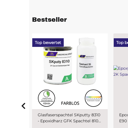
Bestseller
Top bewertet
Top b
putty 8310
Epoxyspachtel Set 1,5 kg MIPA
PUR 
chtel 810
E90 2K Spachtel
SKr