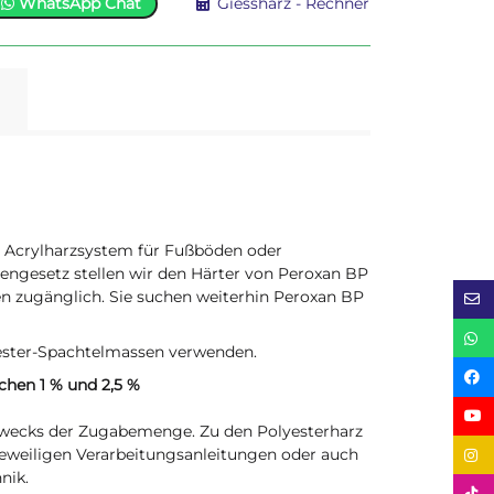
WhatsApp Chat
Giessharz - Rechner
A Acrylharzsystem für Fußböden oder
ngesetz stellen wir den Härter von Peroxan BP
en zugänglich. Sie suchen weiterhin Peroxan BP
ester-Spachtelmassen verwenden.
hen 1 % und 2,5 %
 zwecks der Zugabemenge. Zu den Polyesterharz
eweiligen Verarbeitungsanleitungen oder auch
nik.