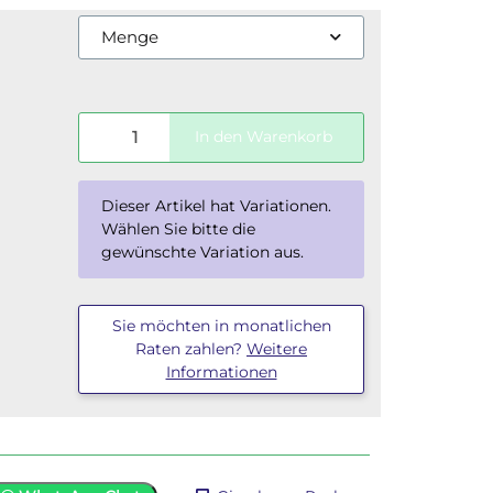
Menge
In den Warenkorb
x
Dieser Artikel hat Variationen.
Wählen Sie bitte die
gewünschte Variation aus.
Sie möchten in monatlichen
Raten zahlen?
Weitere
Informationen