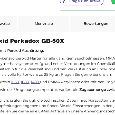
Frage zum Artikel
weise
Merkmale
Bewertungen
oxid Perkadox GB-50X
 mit Peroxid Aushärtung.
d Dibenzyolperoxid Härter für alle gängigen Spachtelmassen, MM
lymerharzsysteme. Aufgrund neuer Verordnungen im Chemikalie
weiterhin für die Verarbeitung und den Verkauf auch an Endkund
 als volle Kartonware zu 25 kg an. Fragen Sie gerne bei uns an.
SKresin
1650
,
1680
,
1480
und PMMA-Acrylharze oder mit den Poly
sowie der Umgebungstemperatur, variiert die
Zugabemenge zwisc
ich, prüfen Sie ggf. die technischen Daten ihres Harzsystems
pfehlungen abgeben und finden Sie die Einsatzmengen in den j
stellen Sie gerne eine E-Mail Anfrage an unsere Anwendungstech