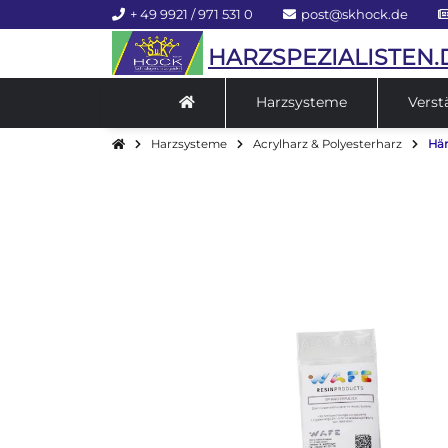
+ 49 9921 / 971 531 0
post@skhock.de
HARZSPEZIALISTEN.
Harzsysteme
Verst
Harzsysteme
Acrylharz & Polyesterharz
Här