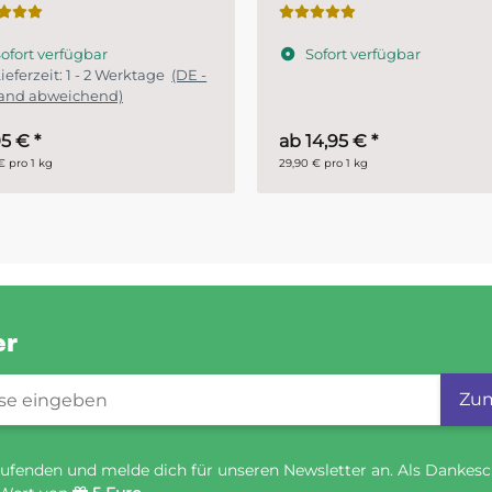
Fahrzeugbereich
ofort verfügbar
Sofort verfügbar
14,95 €
*
11,45 €
*
€ pro 1 kg
28,63 € pro 1 l
er
gistrierung
Zum
ufenden und melde dich für unseren Newsletter an. Als Dankesc