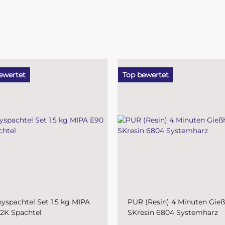
ewertet
Top bewertet
(Resin) 4 Minuten Gießharz
Plastic-Grundierfiller-Spray
esin 6804 Systemharz
MIPA 1K- schnelltrocknende
Kunststoffprimer für den