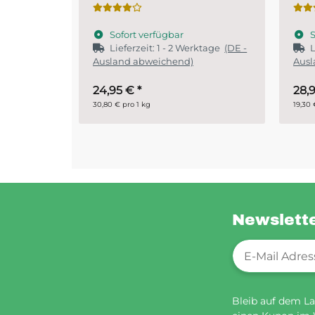
Sofort verfügbar
S
ktage
(DE -
Lieferzeit:
1 - 2 Werktage
(DE -
Ausland abweichend)
28,95 €
*
ab
19,30 € pro 1 kg
29,90 
Newslett
Newsletter-Re
Bleib auf dem La