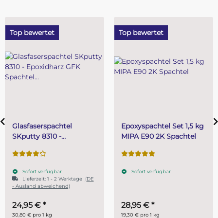
Top bewertet
Top bewertet
Epoxyspachtel Set 1,5 kg
PUR (Resin) 4 Minuten
MIPA E90 2K Spachtel
Gießharz SKresin 6804
Systemharz
Sofort verfügbar
Sofort verfügbar
28,95 €
*
ab
14,95 €
*
19,30 € pro 1 kg
29,90 € pro 1 kg