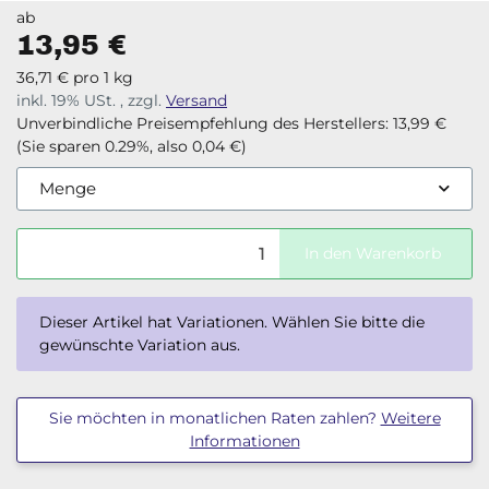
ab
13,95 €
36,71 € pro 1 kg
inkl. 19% USt. , zzgl.
Versand
Unverbindliche Preisempfehlung des Herstellers
:
13,99 €
(Sie sparen
0.29%
, also
0,04 €
)
Menge
In den Warenkorb
x
Dieser Artikel hat Variationen. Wählen Sie bitte die
gewünschte Variation aus.
Sie möchten in monatlichen Raten zahlen?
Weitere
Informationen