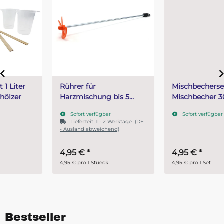
Rührer für
Mischbecherset - 5
Harzmischung bis 5
Mischbecher 300 ml + 5
Liter
Rührhölzer klein
Sofort verfügbar
Sofort verfügbar
lösemittelbeständig
Lieferzeit:
1 - 2 Werktage
(DE
KRK 60
- Ausland abweichend)
4,95 €
*
4,95 €
*
4,95 € pro 1 Stueck
4,95 € pro 1 Set
Bestseller