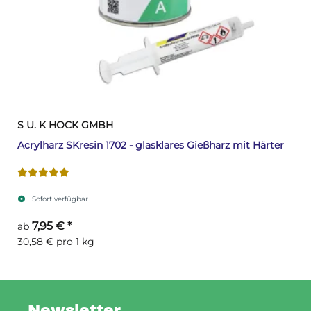
S U. K HOCK GMBH
Acrylharz SKresin 1702 - glasklares Gießharz mit Härter
Sofort verfügbar
7,95 €
*
ab
30,58 € pro 1 kg
Newsletter