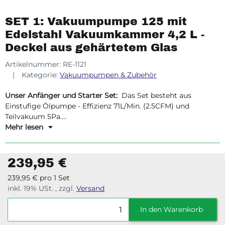
SET 1: Vakuumpumpe 125 mit
Edelstahl Vakuumkammer 4,2 L -
Deckel aus gehärtetem Glas
Artikelnummer:
RE-1121
Kategorie:
Vakuumpumpen & Zubehör
Unser Anfänger und Starter Set:
Das Set besteht aus
Einstufige Ölpumpe - Effizienz 71L/Min. (2.5CFM) und
Teilvakuum 5Pa.
und Edelstahl Vakuumkammer zum Entgasen von
Mehr lesen
Gusswerkstoffen wie Silikon, Harz (Polyurethan-, Polyester-,
Epoxidharze), Gips, Wachs.
239,95 €
239,95 € pro 1 Set
inkl. 19% USt. , zzgl.
Versand
In den Warenkorb