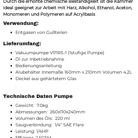
Durch die erhöhte chemische Beständigkeit ist die Kammer
ideal geeignet zur Arbeit mit Harz, Alkohol, Ethanol, Aceton,
Monomeren und Polymeren auf Acrylbasis
Verwendung:
Entgasen von Gußteilen
Lieferumfang:
Vakuumpumpe VP1RS-1 (1stufige Pumpe)
Öl zur Inbetriebnahme
Bedienungsanleitung
Alubehälter Innemaße 160mm x 210mm Volumen 4,2L
Deckel aus gehärtetem Glas
.
Technische Daten Pumpe
Gewicht: 7.0kg
Abmessungen: 260x110x240mm
Volumen des Öls: 220 ml
Saugverbindung: 1/4" SAE Flare
Leistung: 1/4HP
Effizienz: 2.5CFM