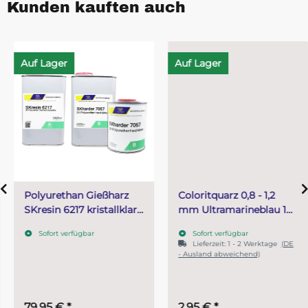
Kunden kauften auch
Auf Lager
Auf Lager
Polyurethan Gießharz
Coloritquarz 0,8 - 1,2
SKresin 6217 kristallklar
mm Ultramarineblau 1
2,5 kg (A 1 kg + B 1,5 kg)
kg
Sofort verfügbar
Sofort verfügbar
Lieferzeit:
1 - 2 Werktage
(DE
- Ausland abweichend)
79,95 €
*
2,95 €
*