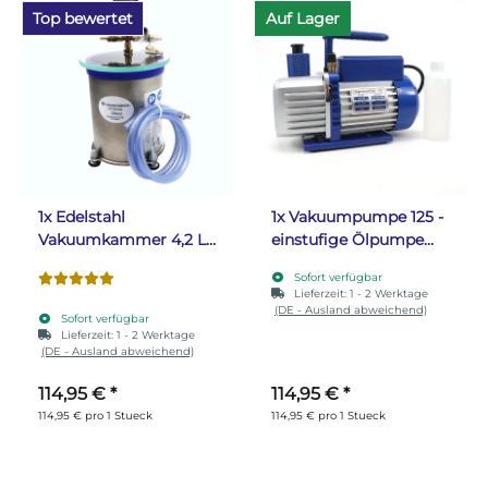
Top bewertet
Auf Lager
1x
Edelstahl
1x
Vakuumpumpe 125 -
Vakuumkammer 4,2 L
einstufige Ölpumpe
mit Deckel aus
71L/Min
Sofort verfügbar
gehärtetem Glas
Lieferzeit:
1 - 2 Werktage
(DE - Ausland abweichend)
Sofort verfügbar
Lieferzeit:
1 - 2 Werktage
(DE - Ausland abweichend)
114,95 €
*
114,95 €
*
114,95 € pro 1 Stueck
114,95 € pro 1 Stueck