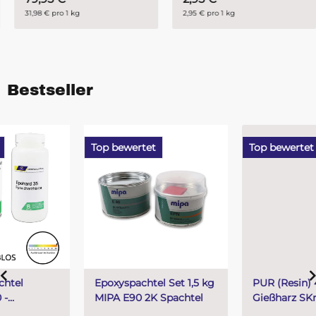
31,98 € pro 1 kg
2,95 € pro 1 kg
Bestseller
Top bewertet
Top bewertet
Epoxyspachtel Set 1,5 kg
PUR (Resin) 4 Minuten
MIPA E90 2K Spachtel
Gießharz SKresin 6804
Systemharz