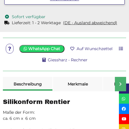
Sofort verfügbar
Lieferzeit:
1 - 2 Werktage
(DE - Ausland abweichend)
WhatsApp Chat
Auf Wunschzettel
Giessharz - Rechner
weitere Registerkarten anzeigen
Beschreibung
Merkmale
Bewer
Silikonform Rentier
Maße der Form:
ca. 6 cm x 6 cm