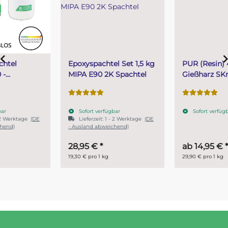
Epoxyspachtel Set 1,5 kg
PUR (Resin) 4 Minuten
MIPA E90 2K Spachtel
Gießharz SKresin 6804
Systemharz
Sofort verfügbar
Sofort verfügbar
Lieferzeit:
1 - 2 Werktage
(DE
- Ausland abweichend)
28,95 €
*
ab
14,95 €
*
19,30 € pro 1 kg
29,90 € pro 1 kg