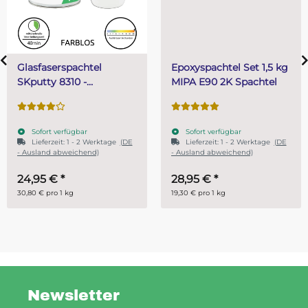
Epoxyspachtel Set 1,5 kg
PUR (Resin) 4 Minut
MIPA E90 2K Spachtel
Gießharz SKresin 68
Systemharz
Sofort verfügbar
Sofort verfügbar
e
(DE
Lieferzeit:
1 - 2 Werktage
(DE
- Ausland abweichend)
28,95 €
*
ab
14,95 €
*
19,30 € pro 1 kg
29,90 € pro 1 kg
Newsletter