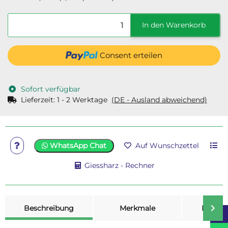
In den Warenkorb
Consent erteilen
Sofort verfügbar
Lieferzeit:
1 - 2 Werktage
(DE - Ausland abweichend)
WhatsApp Chat
Auf Wunschzettel
Giessharz - Rechner
weitere Registerkarten anzeigen
Beschreibung
Merkmale
Bewer