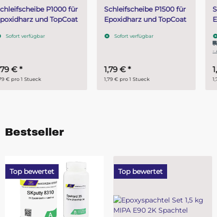
Schleifscheibe P1500 für
Schleifscheibe P2000 für
Epoxidharz und TopCoat
Epoxidharz und TopCoat
Sofort verfügbar
Sofort verfügbar
Lieferzeit:
1 - 2 Werktage
(DE
- Ausland abweichend)
1,79 €
*
1,79 €
*
1,79 € pro 1 Stueck
1,79 € pro 1 Stueck
Bestseller
Top bewertet
Top bewertet