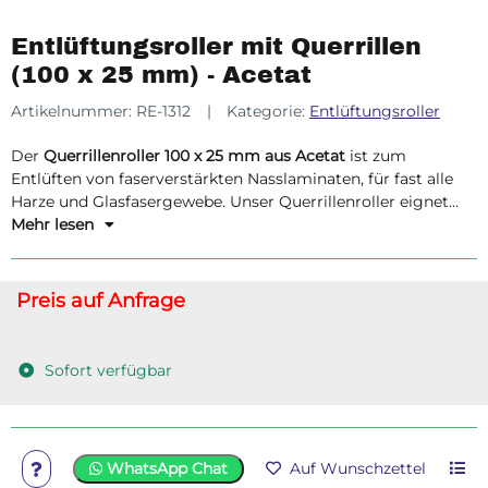
Entlüftungsroller mit Querrillen
(100 x 25 mm) - Acetat
Artikelnummer:
RE-1312
Kategorie:
Entlüftungsroller
Der
Querrillenroller 100 x 25 mm aus Acetat
ist zum
Entlüften von faserverstärkten Nasslaminaten, für fast alle
Harze und Glasfasergewebe. Unser Querrillenroller eignet
sich am Besten für kleinere Oberflächen.
Mehr lesen
Preis auf Anfrage
Sofort verfügbar
WhatsApp Chat
Auf Wunschzettel