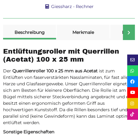
Giessharz - Rechner
weitere Registerkarten anzeigen
Beschreibung
Merkmale
Bewer
Entlüftungsroller mit Querrillen
(Acetat) 100 x 25 mm
Der
Querrillenroller 100 x 25 mm aus Acetat
ist zum
Entlüften von faserverstärkten Nasslaminaten, für fast alle
Harze und Glasfasergewebe. Unser Querrillenroller eignet
sich am Besten für kleinere Oberflächen. Die Rolle ist am
Bügel mittels sicherer Steckverbindung angebracht und er
besitzt einen ergonomisch geformten Griff aus
hochwertigen Kunststoff. Da die Rillen besonders tief und
parallel sind (keine Gewindeform) kann das Laminat optimal
entlüftet werden.
Sonstige Eigenschaften