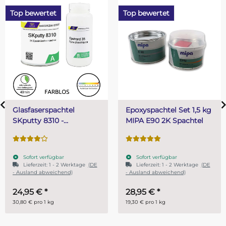
Top bewertet
Top bewertet
Glasfaserspachtel
Epoxyspachtel Set 1,5 kg
SKputty 8310 -
MIPA E90 2K Spachtel
Epoxidharz GFK
Spachtel 810 g
Sofort verfügbar
Sofort verfügbar
Lieferzeit:
1 - 2 Werktage
(DE
Lieferzeit:
1 - 2 Werktage
(DE
- Ausland abweichend)
- Ausland abweichend)
24,95 €
*
28,95 €
*
30,80 € pro 1 kg
19,30 € pro 1 kg