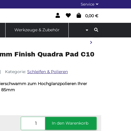
Service
0,00 €
Werkzeuge & Zubehör
amm Finish Quadra Pad C10
Kategorie:
Schleifen & Polieren
lierschwamm zum Hochglanzpolieren Ihrer
ser 85mm
polieren Sie Ihre Oberfläche mit diesem
chglänzend.
In den Warenkorb