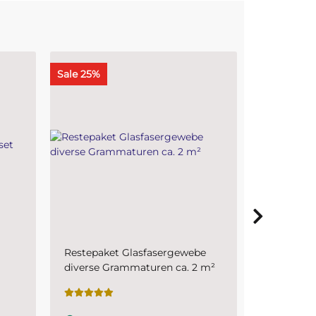
Bestseller
Bestseller
e
Mischbecherset - 5 Mischbecher
Glasklares
 m²
300 ml + 5 Rührhölzer klein
Versiegel
mit Epoha
Sofort verfügbar
(1 kg Harz