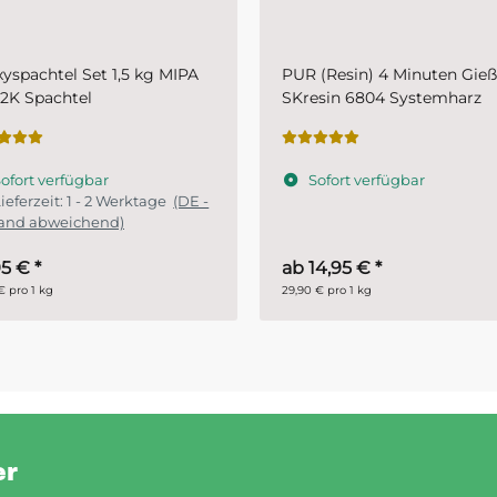
(Resin) 4 Minuten Gießharz
Plastic-Grundierfiller-Spray
esin 6804 Systemharz
MIPA 1K- schnelltrocknende
Kunststoffprimer für den
Fahrzeugbereich
ofort verfügbar
Sofort verfügbar
Lieferzeit:
1 - 2 Werktage
(
Ausland abweichend)
14,95 €
*
11,45 €
*
€ pro 1 kg
28,63 € pro 1 l
er