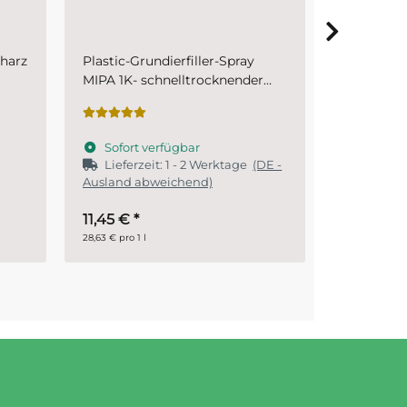
Methylmethacrylat (MMA)
Mischeimer
r
Reines Methylmethacrylat
Hobbock s
Sofort 
Lieferz
Sofort verfügbar
Ausland a
DE -
0,00 € -
16,95 €
*
6,45 €
*
0,00 € pro 1 l
6,45 € pro 1 S