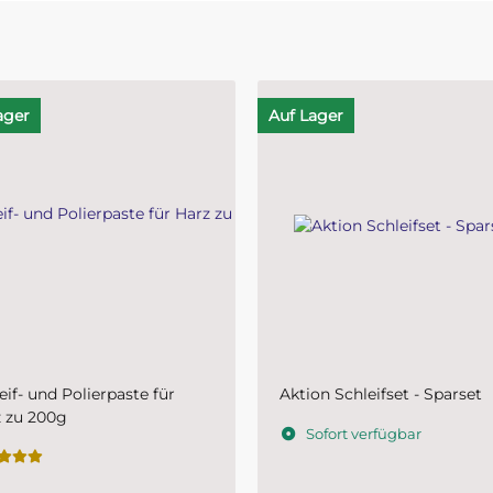
ager
Sale 25%
on Schleifset - Sparset
Restepaket Glasfasergeweb
diverse Grammaturen ca. 2
ofort verfügbar