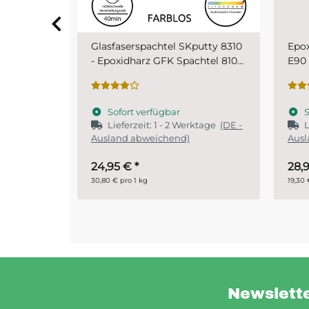
putty 8310
Epoxyspachtel Set 1,5 kg MIPA
PUR 
chtel 810
E90 2K Spachtel
SKr
Sofort verfügbar
S
ktage
(DE -
Lieferzeit:
1 - 2 Werktage
(DE -
Ausland abweichend)
28,95 €
*
ab
19,30 € pro 1 kg
29,90 
Newslett