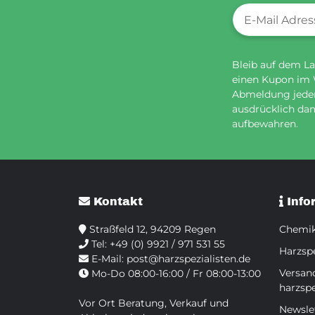
Newsletter-Re
Bleib auf dem La
einen Kupon im
Abmeldung jederz
ausdrücklich dam
aufbewahren.
Kontakt
Info
Straßfeld 12, 94209 Regen
Chemik
Tel:
+49 (0) 9921 / 971 531 55
Harzspe
E-Mail:
post@harzspezialisten.de
Versan
Mo-Do 08:00-16:00 / Fr 08:00-13:00
harzspe
Vor Ort Beratung, Verkauf und
Newsle