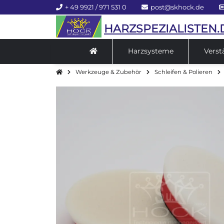
+ 49 9921 / 971 531 0
post@skhock.de
HARZSPEZIALISTEN.
Harzsysteme
Verst
Werkzeuge & Zubehör
Schleifen & Polieren