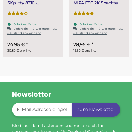
MIPA E90 2K Spachtel
Gießharz SKresin 6804
Systemharz
Sofort verfügbar
Sofort verfügbar
Lieferzeit:
1 - 2 Werktage
(DE
- Ausland abweichend)
28,95 €
*
ab
14,95 €
*
19,30 € pro 1 kg
29,90 € pro 1 kg
Newsletter
Newsletter-Registrierung
Zum Newsletter
Bleib auf dem Laufenden und melde dich für
unseren Newsletter an. Als Dankeschön erhältst du