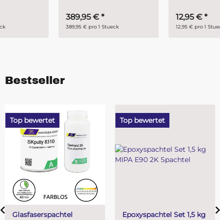
389,95 €
*
12,95 €
*
389,95 € pro 1 Stueck
12,95 € pro 1 Stueck
Bestseller
Top bewertet
Top bewertet
Epoxyspachtel Set 1,5 kg
PUR (Resin) 4 Minuten