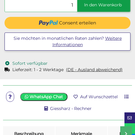
In den Warenkorb
Consent erteilen
Sie möchten in monatlichen Raten zahlen?
Weitere
Informationen
Sofort verfügbar
Lieferzeit:
1 - 2 Werktage
(DE - Ausland abweichend)
WhatsApp Chat
Auf Wunschzettel
Giessharz - Rechner
weitere Registerkarten anzeigen
Beschreibung
Merkmale
Bewer