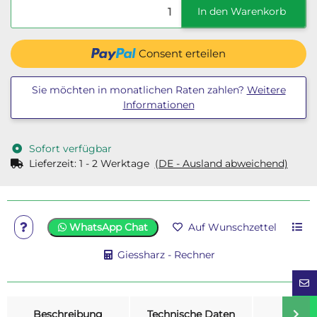
In den Warenkorb
Consent erteilen
Sie möchten in monatlichen Raten zahlen?
Weitere
Informationen
Sofort verfügbar
Lieferzeit:
1 - 2 Werktage
(DE - Ausland abweichend)
WhatsApp Chat
Auf Wunschzettel
Giessharz - Rechner
weitere Registerkarten anzeigen
Beschreibung
Technische Daten
Merk