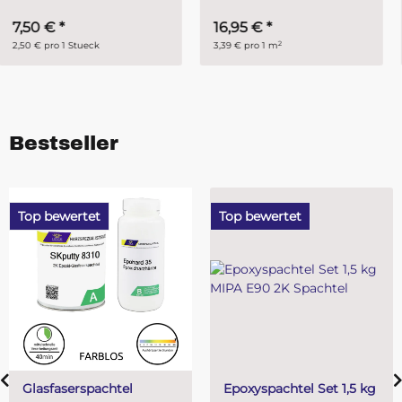
16,95 €
*
2,99 €
*
2
3,39 € pro 1 m
2,99 € pro 1 Stueck
Bestseller
Top bewertet
Top bewertet
l
Epoxyspachtel Set 1,5 kg
PUR (Resin) 4 M