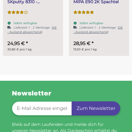
MIPA E90 2K Spachtel
Gießharz SKresi
Systemharz
Sofort verfügbar
Sofort verfügbar
rktage
(DE
Lieferzeit:
1 - 2 Werktage
(DE
)
- Ausland abweichend)
28,95 €
*
ab
14,95 €
*
19,30 € pro 1 kg
29,90 € pro 1 kg
Newsletter
Newsletter-Registrierung
Zum Newsletter
Bleib auf dem Laufenden und melde dich für
unseren Newsletter an. Als Dankeschön erhältst du