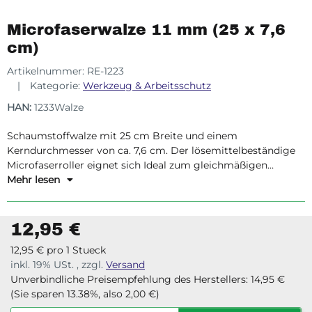
Microfaserwalze 11 mm (25 x 7,6
cm)
Artikelnummer:
RE-1223
Kategorie:
Werkzeug & Arbeitsschutz
HAN:
1233Walze
Schaumstoffwalze mit 25 cm Breite und einem
Kerndurchmesser von ca. 7,6 cm. Der lösemittelbeständige
Microfaserroller eignet sich Ideal zum gleichmäßigen
Auftrag von dünnflüssigen Harzen.
Mehr lesen
12,95 €
12,95 € pro 1 Stueck
inkl. 19% USt. , zzgl.
Versand
Unverbindliche Preisempfehlung des Herstellers
:
14,95 €
(Sie sparen
13.38%
, also
2,00 €
)