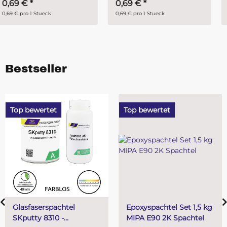
0,69 €
*
7,95 €
*
0,69 € pro 1 Stueck
7,95 € pro 1 Set
Bestseller
Top bewertet
Top bewertet
Epoxyspachtel Set 1,5 kg
PUR (Resin) 4 Minu
MIPA E90 2K Spachtel
Gießharz SKresin 6