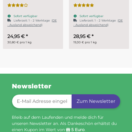
Systemharz
Sofort verfügbar
Sofort verfügbar
age
(DE
Lieferzeit:
1 - 2 Werktage
(DE
- Ausland abweichend)
28,95 €
*
ab
14,95 €
*
19,30 € pro 1 kg
29,90 € pro 1 kg
Newsletter
Newsletter-Registrierung
Zum Newsletter
Bleib auf dem Laufenden und melde dich für
unseren Newsletter an. Als Dankeschön erhältst du
einen Kupon im Wert von
5 Euro
.