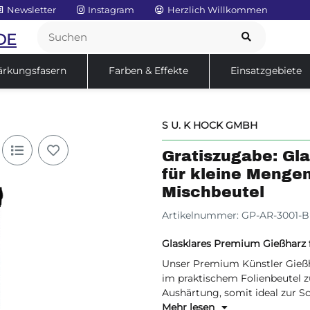
Newsletter
Instagram
Herzlich Willkommen
DE
ärkungsfasern
Farben & Effekte
Einsatzgebiete
Service
Sale
S U. K HOCK GMBH
Gratiszugabe: Gl
für kleine Menge
Mischbeutel
Artikelnummer:
GP-AR-3001-B
Glasklares Premium Gießharz 
Unser Premium Künstler Gießh
im praktischem Folienbeutel zu
Aushärtung, somit ideal zur 
Kleinteilen. Wir liefern unser
Mehr lesen