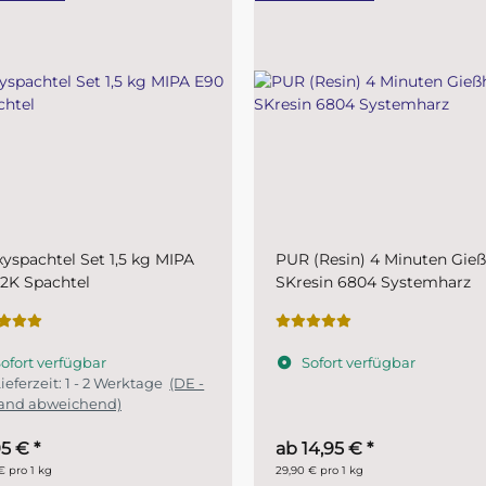
(Resin) 4 Minuten Gießharz
Plastic-Grundierfiller-Spray
esin 6804 Systemharz
MIPA 1K- schnelltrocknende
Kunststoffprimer für den
Fahrzeugbereich
ofort verfügbar
Sofort verfügbar
Lieferzeit:
1 - 2 Werktage
(
Ausland abweichend)
14,95 €
*
11,45 €
*
€ pro 1 kg
28,63 € pro 1 l