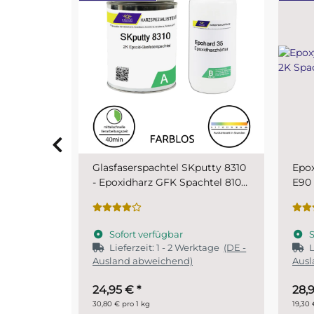
putty 8310
Epoxyspachtel Set 1,5 kg MIPA
PUR 
chtel 810
E90 2K Spachtel
SKr
Sofort verfügbar
S
ktage
(DE -
Lieferzeit:
1 - 2 Werktage
(DE -
Ausland abweichend)
28,95 €
*
ab
19,30 € pro 1 kg
29,90 