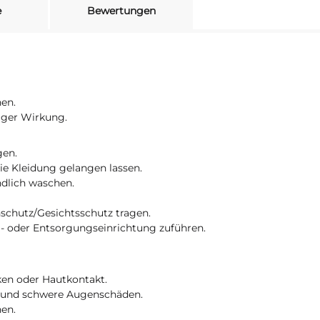
e
Bewertungen
hen.
tiger Wirkung.
gen.
die Kleidung gelangen lassen.
dlich waschen.
chutz/Gesichtsschutz tragen.
g- oder Entsorgungseinrichtung zuführen.
ken oder Hautkontakt.
t und schwere Augenschäden.
hen.