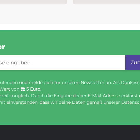
er
gistrierung
Zum
ufenden und melde dich für unseren Newsletter an. Als Dankesc
 Wert von
5 Euro
.
eit möglich. Durch die Eingabe deiner E-Mail-Adresse erklärst 
it einverstanden, dass wir deine Daten gemäß unserer Datensch