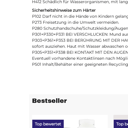
H412 Schädlich für Wasserorganismen, mit lang
Sicherheitshinweise zum Härter
P102 Darf nicht in die Hände von Kindern gelan
P273 Freisetzung in die Umwelt vermeiden.
P280 Schutzhandschuhe/Schutzkleidung/Augens
P301+P330+P331 BEI VERSCHLUCKEN: Mund aussp
P303+P361+P353 BEI BERÜHRUNG MIT DER HAUT 
sofort ausziehen. Haut mit Wasser abwaschen o
P305+P351+P338 BEI KONTAKT MIT DEN AUGEN: 
Eventuell vorhandene Kontaktlinsen nach Möglic
P501 Inhalt/Behälter einer geeigneten Recyclin
Bestseller
Top bewertet
Top b