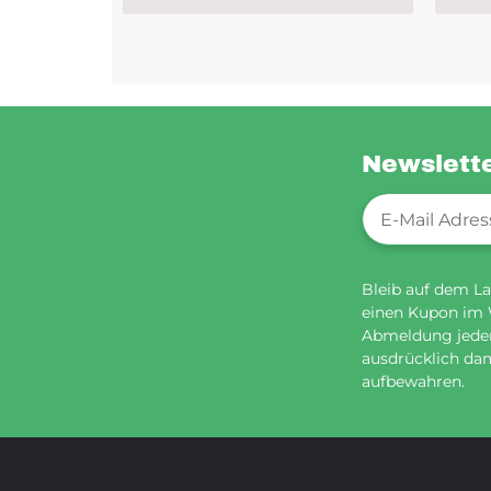
Newslett
Newsletter-Re
Bleib auf dem La
einen Kupon im
Abmeldung jederz
ausdrücklich dam
aufbewahren.