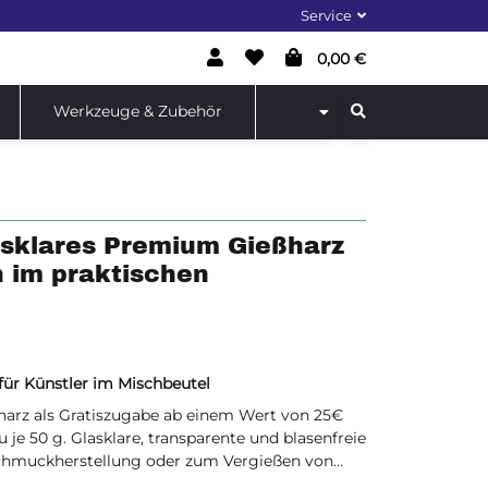
Service
0,00 €
Werkzeuge & Zubehör
asklares Premium Gießharz
n im praktischen
für Künstler im Mischbeutel
arz als Gratiszugabe ab einem Wert von 25€
 je 50 g. Glasklare, transparente und blasenfreie
Schmuckherstellung oder zum Vergießen von
 Harz im praktischen Mischbeutel zum direkten