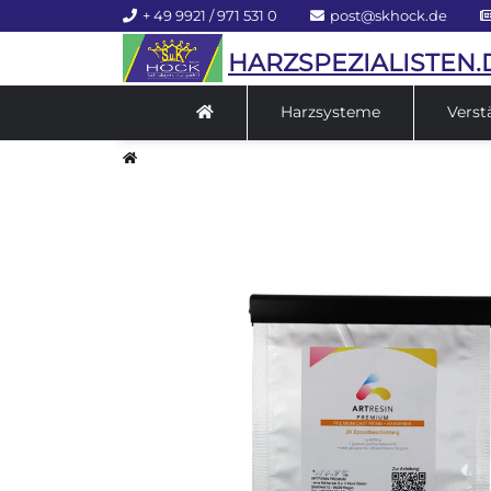
+ 49 9921 / 971 531 0
post@skhock.de
HARZSPEZIALISTEN.
Harzsysteme
Verst