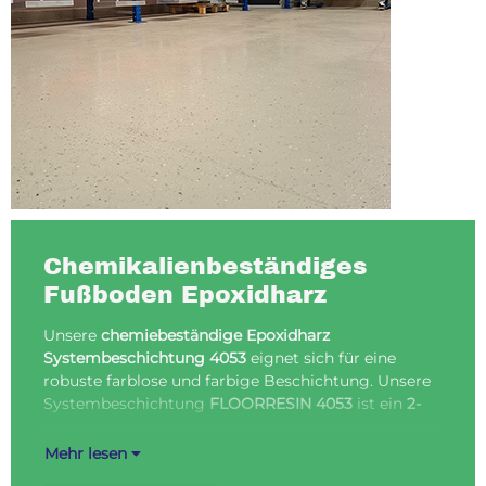
Chemikalienbeständiges
Fußboden Epoxidharz
Unsere
chemiebeständige Epoxidharz
kom
Systembeschichtung 4053
eignet sich für eine
Epo
robuste farblose und farbige Beschichtung. Unsere
uns
Systembeschichtung
FLOORRESIN 4053
ist ein
2-
Epo
Mehr lesen