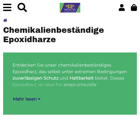
Chemikalienbeständige
Epoxidharze
Entdecken Sie unser chemikalienbeständiges
An
Epoxidharz, das selbst unter extremen Bedingungen
und
zuverlässigen Schutz
und
Haltbarkeit
bietet. Dieses
Che
Epoxidharz ist ideal für
anspruchsvolle
auf
Mehr lesen