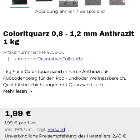
Abbildung ähnlich / Beispielbild
Coloritquarz 0,8 - 1,2 mm Anthrazit
1 kg
Artikelnummer:
FR-4055-00
Kategorie:
Dekorative Füllstoffe
1 kg Sack
Coloritquarzsand
in Farbe
Anthrazit
als
Fußbodenbelag für den Pool- und/oder Wellnessbereich.
Qualitätsbeschichtungen mit Quarzsand zum
Selbermachen!
Mehr lesen
1,99 €
1,99 € pro 1 kg
inkl. 19% USt. , zzgl.
Versand
Unverbindliche Preisempfehlung des Herstellers
:
2,49 €