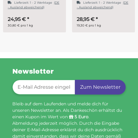
e
(DE
Lieferzeit:
1 - 2 Werktage
(DE
- Ausland abweichend)
28,95 €
*
ab
14,95 €
*
19,30 € pro 1 kg
29,90 € pro 1 kg
Newsletter
Newsletter-Registrierung
Zum Newsletter
Bleib auf dem Laufenden und melde dich für
unseren Newsletter an. Als Dankeschön erhältst du
einen Kupon im Wert von
5 Euro
.
Abmeldung jederzeit möglich. Durch die Eingabe
deiner E-Mail-Adresse erklärst du dich ausdrücklich
damit einverstanden, dass wir deine Daten gemäß