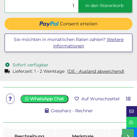
In den Warenkorb
Consent erteilen
Sie möchten in monatlichen Raten zahlen?
Weitere
Informationen
Sofort verfügbar
Lieferzeit:
1 - 2 Werktage
(DE - Ausland abweichend)
WhatsApp Chat
Auf Wunschzettel
Giessharz - Rechner
weitere Registerkarten anzeigen
Beschreibung
Merkmale
Bewer